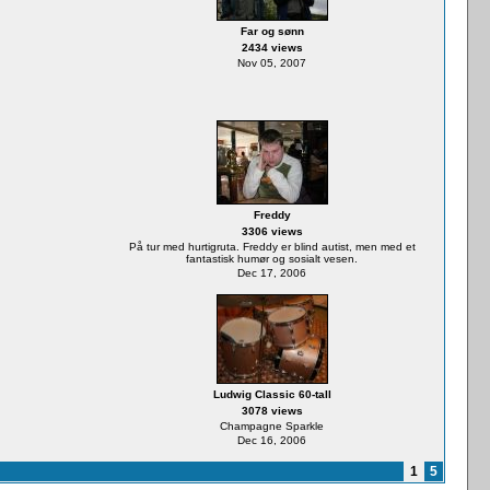
Far og sønn
2434 views
Nov 05, 2007
Freddy
3306 views
På tur med hurtigruta. Freddy er blind autist, men med et
fantastisk humør og sosialt vesen.
Dec 17, 2006
Ludwig Classic 60-tall
3078 views
Champagne Sparkle
Dec 16, 2006
1
5