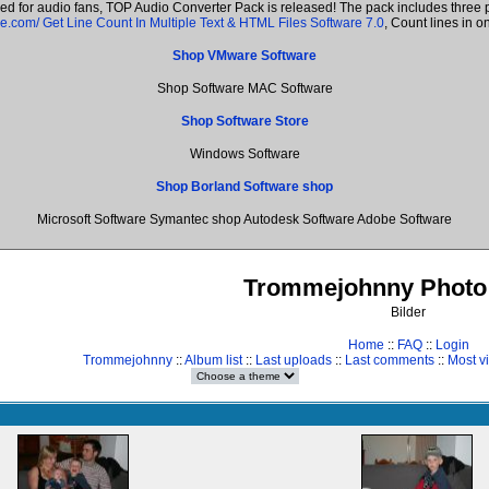
ned for audio fans, TOP Audio Converter Pack is released! The pack includes thre
re.com/
Get Line Count In Multiple Text & HTML Files Software 7.0
, Count lines in 
Shop VMware Software
Shop Software MAC Software
Shop Software Store
Windows Software
Shop Borland Software shop
Microsoft Software Symantec shop Autodesk Software Adobe Software
Trommejohnny Photo 
Bilder
Home
::
FAQ
::
Login
Trommejohnny
::
Album list
::
Last uploads
::
Last comments
::
Most v