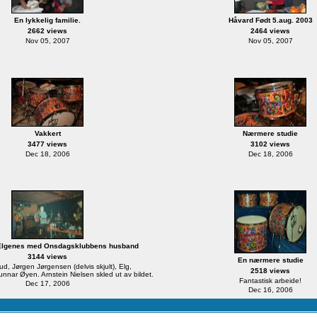
En lykkelig familie.
Håvard Født 5.aug. 2003
2662 views
2464 views
Nov 05, 2007
Nov 05, 2007
Vakkert
Nærmere studie
3477 views
3102 views
Dec 18, 2006
Dec 18, 2006
Elgenes med Onsdagsklubbens husband
3144 views
En nærmere studie
d, Jørgen Jørgensen (delvis skjult), Elg,
2518 views
nar Øyen. Arnstein Nielsen skled ut av bildet.
Fantastisk arbeide!
Dec 17, 2006
Dec 16, 2006