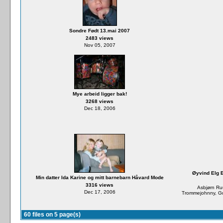
Sondre Født 13.mai 2007
2483 views
Nov 05, 2007
Mye arbeid ligger bak!
3268 views
Dec 18, 2006
Øyvind Elg 
Min datter Ida Karine og mitt barnebarn Håvard Mode
3316 views
Asbjørn Ruu
Dec 17, 2006
Trommejohnny, Gun
60 files on 5 page(s)